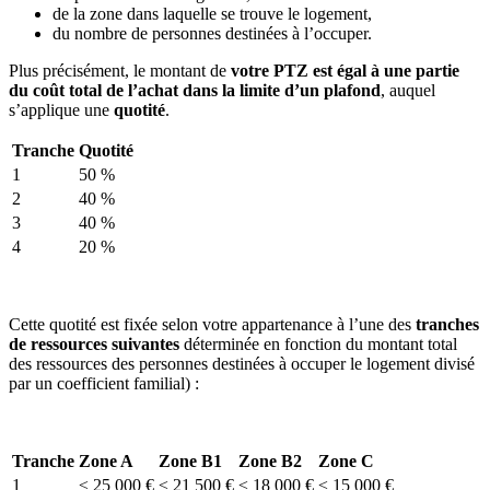
de la zone dans laquelle se trouve le logement,
du nombre de personnes destinées à l’occuper.
Plus précisément, le montant de
votre PTZ est égal à une partie
du coût total de l’achat dans la limite d’un plafond
, auquel
s’applique une
quotité
.
Tranche
Quotité
1
50 %
2
40 %
3
40 %
4
20 %
Cette quotité est fixée selon votre appartenance à l’une des
tranches
de ressources suivantes
déterminée en fonction du montant total
des ressources des personnes destinées à occuper le logement divisé
par un coefficient familial) :
Tranche
Zone A
Zone B1
Zone B2
Zone C
1
≤ 25 000 €
≤ 21 500 €
≤ 18 000 €
≤ 15 000 €