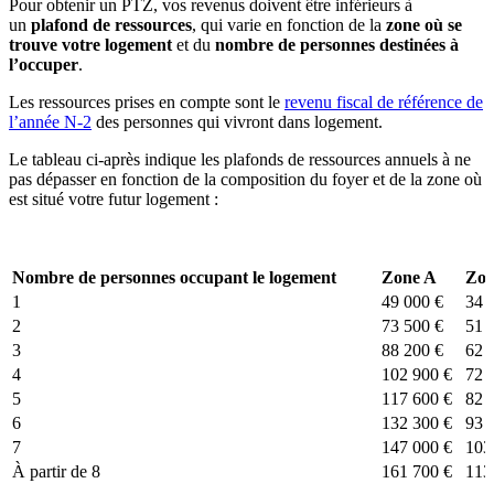
Pour obtenir un PTZ, vos revenus doivent être inférieurs à
un
plafond de ressources
, qui varie en fonction de la
zone où se
trouve votre logement
et du
nombre de personnes destinées à
l’occuper
.
Les ressources prises en compte sont le
revenu fiscal de référence de
l’année N-2
des personnes qui vivront dans logement.
Le tableau ci-après indique les plafonds de ressources annuels à ne
pas dépasser en fonction de la composition du foyer et de la zone où
est situé votre futur logement :
Nombre de personnes occupant le logement
Zone A
Zon
1
49 000 €
34 
2
73 500 €
51 
3
88 200 €
62 
4
102 900 €
72 
5
117 600 €
82 
6
132 300 €
93 
7
147 000 €
103
À partir de 8
161 700 €
113