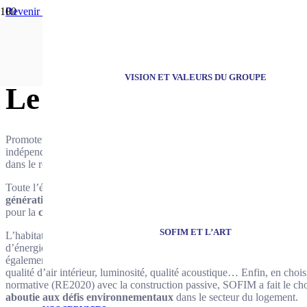
Revenir à l’accueil
Fondé en 1988,
VISION ET VALEURS DU GROUPE
Le Groupe SOFIM
Promoteur, constructeur et aménageur régional, est une entreprise à ta
indépendante. Elle s’est toujours singularisée par une grande attention 
dans le respect de ses engagements pour ses clients et pour l’environ
Toute l’équipe SOFIM porte aujourd’hui une forte ambition d’offrir,
génération
de logements de qualité exceptionnelle, pour le client fina
pour la
construction passive
.
SOFIM ET L’ART
L’habitat passif est l’aboutissement ultime de la sobriété énergétique 
d’énergie chère, les
charges de chauffage sont considérablement ré
également un
confort
exceptionnel
aux occupants du logement : confo
qualité d’air intérieur, luminosité, qualité acoustique… Enfin, en chois
normative (RE2020) avec la construction passive, SOFIM a fait le ch
aboutie aux défis environnementaux
dans le secteur du logement.