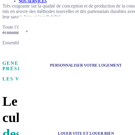
NOS SERVICES
Très exigeante sur la qualité de conception et de production de la co
mis en œuvre des méthodes nouvelles et des partenariats durables avec
leur savoir-faire et leur fiabilité.
Toute l’équipe SOFIM, animée par la passion de construire, veut bâtir 
économie, confort et sens
pour le bonheur de ses clients et l’avenir d
Ensemble, construisons passif pour l’avenir !
GENEVIÈVE HOUZÉ
PERSONNALISER VOTRE LOGEMENT
PRÉSIDENTE
LES VALEURS
Le
Groupe Sofim
,
cultive sa différence a
des valeurs
qu’il défen
LOUER VITE ET LOUER BIEN