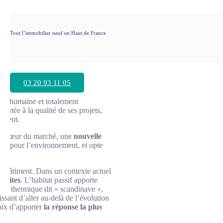
Tout l’immobilier neuf en Haut de France
03 20 93 11 05
ille humaine et totalement
portée à la qualité de ses projets,
nement.
 au cœur du marché, une
nouvelle
l et pour l’environnement, et opte
du bâtiment. Dans un contexte actuel
duites
. L’habitat passif apporte
rt thermique dit « scandinave »,
issant d’aller au-delà de l’évolution
oix d’apporter
la réponse la plus