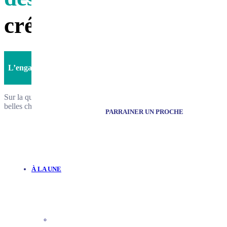
création.
L’engagement et l’honnêteté, SOFIM s’engage.
Sur la qualité de ses réalisations, bien sûr, mais aussi sur le souci c
belles choses, sur le respect de la parole donnée, sur la volonté assumé
PARRAINER UN PROCHE
À LA UNE