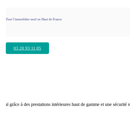
Tout l’immobilier neuf en Haut de France
, le meilleur du VI
03 20 93 11 05
e.
mal grâce à des prestations intérieures haut de gamme et une sécurité re