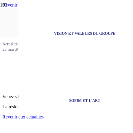
Revenir aux actualités
AFFINITY
VISION ET VALEURS DU GROUPE
Actualités
22 mai 2017
Venez visiter notre nouvel appartement décoré au coeur du Vieux Lill
SOFIM ET L’ART
La résidence AFFINITY offre cadre de vie privilégié et un confort opti
Revenir aux actualités