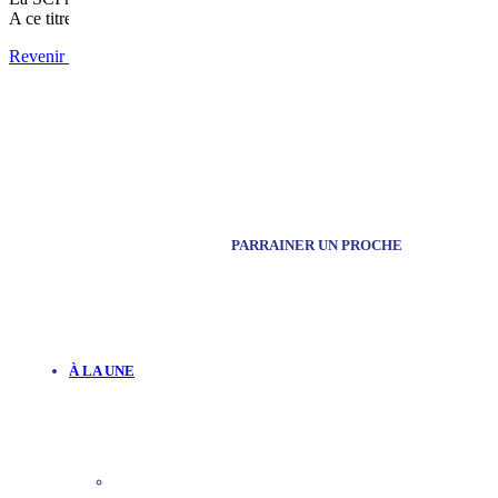
A ce titre, une SCI ne peut «louer meublé » car les bénéfices d’une 
Revenir aux actualités
PARRAINER UN PROCHE
À LA UNE