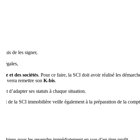
 puis de les signer,
s légales,
rce et des sociétés
. Pour ce faire, la SCI doit avoir réalisé les démarc
 se verra remettre son
K-bis
.
» et d’adapter ses statuts à chaque situation.
nt de la SCI immobilière veille également à la préparation de la comptabi
es biens pour les revendre immédiatement en vue d’en tirer profit.