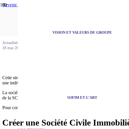
Revenir aux actualités
Créer une SCI p
VISION ET VALEURS DU GROUPE
Actualités
18 mai 2016
Cette structure permet de loger
tout ou partie de vos actifs immobili
une indivision, où la plupart des actes de gestion nécessitent d’obtenir
La société civile immobilière associe
au moins deux personnes, asso
SOFIM ET L’ART
de la SCI, qui détient le patrimoine immobilier.
Pour constituer une SCI,
il n’y a aucun critère de capital social m
Créer une Société Civile Immobiliè