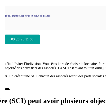
Tout l’immobilier neuf en Haut de France
our transmettre son pat
03 20 93 11 05
ers
afin d’éviter l’indivision. Vous êtes libre de choisir le locataire, fa
 la majorité des deux tiers des associés. La SCI est avant tout un outil j
ciées
. En créant une SCI, chacun des associés reçoit des parts sociales 
inimum
.
re (SCI) peut avoir plusieurs object