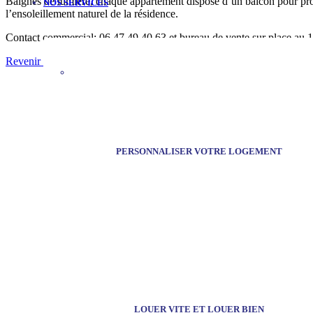
Baignés de lumière, chaque appartement dispose d’un balcon pour pro
NOS SERVICES
l’ensoleillement naturel de la résidence.
Contact commercial: 06 47 49 40 63 et bureau de vente sur place au 
Revenir aux actualités
PERSONNALISER VOTRE LOGEMENT
LOUER VITE ET LOUER BIEN