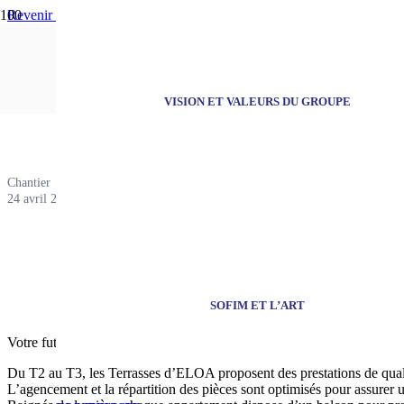
Revenir aux actualités
Visite en photo –
VISION ET VALEURS DU GROUPE
Chantier
24 avril 2020
SOFIM ET L’ART
Votre futur appartement au coeur de Ronchin et à 5mn de Lille !
Du T2 au T3, les Terrasses d’ELOA proposent des prestations de quali
L’agencement et la répartition des pièces sont optimisés pour assurer 