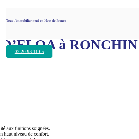
Tout l’immobilier neuf en Haut de France
 La démolition à comm
D’ELOA à RONCHIN
03 20 93 11 05
té aux finitions soignées.
un haut niveau de confort.