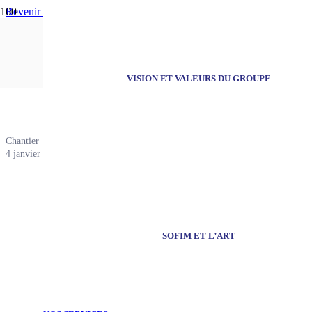
Revenir aux actualités
Les images d’un c
VISION ET VALEURS DU GROUPE
Chantier
4 janvier 2017
SOFIM ET L’ART