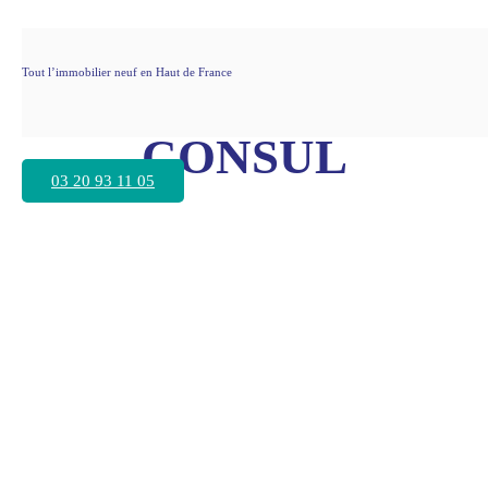
Tout l’immobilier neuf en Haut de France
hantier impressionna
CONSUL
03 20 93 11 05