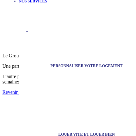
NOS SERVICES
Le Groupe SOFIM a fait l’acquisition de l’ancien Consulat de Pologn
PERSONNALISER VOTRE LOGEMENT
Une partie, côté Boulevard Carnot, est dédiée à la réalisation d’un hôte
L’autre partie, qui fait face au Jardin de l’Hôtel d’Avelin, a été cons
semaines.
Revenir aux actualités
LOUER VITE ET LOUER BIEN