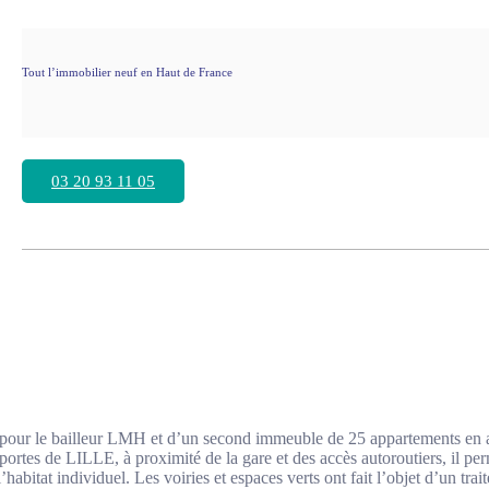
Tout l’immobilier neuf en Haut de France
03 20 93 11 05
ur le bailleur LMH et d’un second immeuble de 25 appartements en acc
rtes de LILLE, à proximité de la gare et des accès autoroutiers, il pe
’habitat individuel. Les voiries et espaces verts ont fait l’objet d’un trai