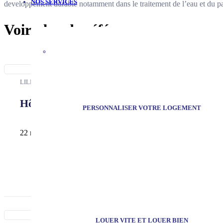
NOS SERVICES
developpement durable notamment dans le traitement de l’eau et du p
Voir plus de références
LILLE
Hôtel d’Avelin
PERSONNALISER VOTRE LOGEMENT
22 rue Saint Jacques
LOUER VITE ET LOUER BIEN