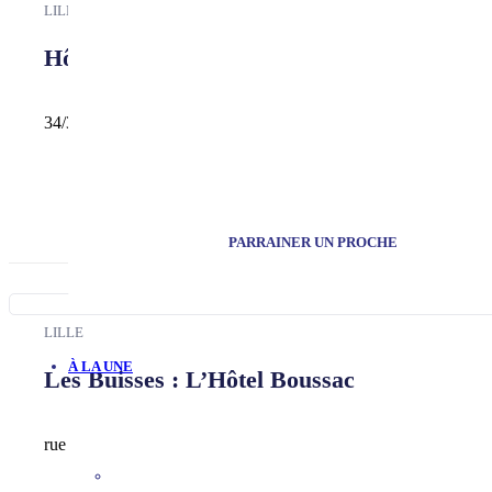
LILLE
Hôtel d’Orléans
34/36 rue Nicolas Leblanc
PARRAINER UN PROCHE
LILLE
À LA UNE
Les Buisses : L’Hôtel Boussac
rue des Buisses