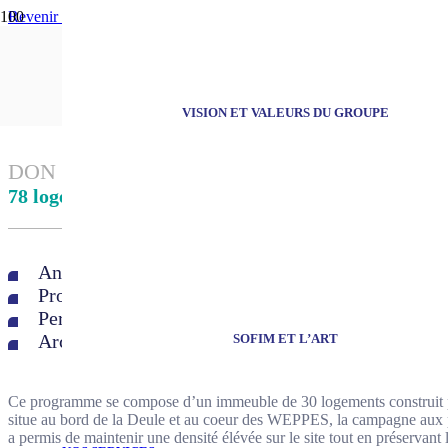
Revenir aux références
Pastel et Aquarelle
VISION ET VALEURS DU GROUPE
DON
78 logements
Année de réalisation : 2018 – 2020
Programmation : 78 logements
Performance énergétique : RT2012
Architecte : HAWA ARCHITECTURE
SOFIM ET L’ART
Ce programme se compose d’un immeuble de 30 logements construit po
situe au bord de la Deule et au coeur des WEPPES, la campagne aux po
a permis de maintenir une densité élévée sur le site tout en préservant l