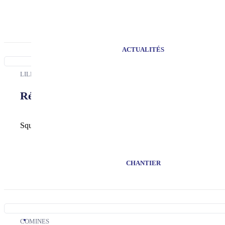
ACTUALITÉS
LILLE
Résidence du Consul
Square Lestiboudois
CHANTIER
COMINES